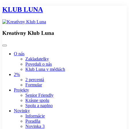
KLUB LUNA
Kreatívny Klub Luna
O nás
Zakladatelky
Povedali o nás
Klub Luna v médiách
2%
2 percentá
Formular
Projekty
Senior Friendly
Krásne spolu
Spolu a naplno
Novinky
Informácie
Poradňa
Novinka 3