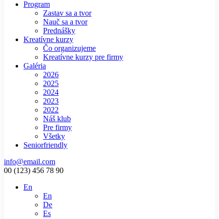
Program
Zastav sa a tvor
Nauč sa a tvor
Prednášky
Kreatívne kurzy
Čo organizujeme
Kreatívne kurzy pre firmy
Galéria
2026
2025
2024
2023
2022
Náš klub
Pre firmy
Všetky
Seniorfriendly
info@email.com
00 (123) 456 78 90
En
En
De
Es