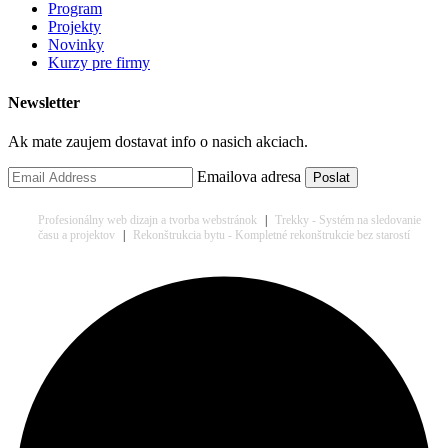
Program
Projekty
Novinky
Kurzy pre firmy
Newsletter
Ak mate zaujem dostavat info o nasich akciach.
Emailova adresa
Profesionálny web dizajn a tvorba webstránok
|
Trekky - Systém na sledovanie
času a projektov
|
Rekonštrukcia bytu - Kompletné rekonštrukcie bez starostí