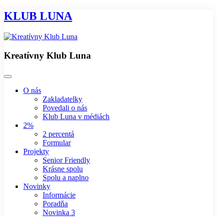
KLUB LUNA
Kreatívny Klub Luna
O nás
Zakladatelky
Povedali o nás
Klub Luna v médiách
2%
2 percentá
Formular
Projekty
Senior Friendly
Krásne spolu
Spolu a naplno
Novinky
Informácie
Poradňa
Novinka 3