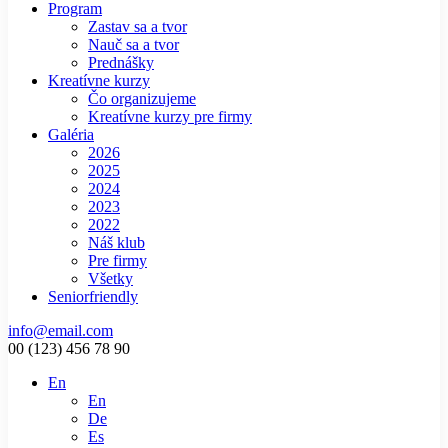
Program
Zastav sa a tvor
Nauč sa a tvor
Prednášky
Kreatívne kurzy
Čo organizujeme
Kreatívne kurzy pre firmy
Galéria
2026
2025
2024
2023
2022
Náš klub
Pre firmy
Všetky
Seniorfriendly
info@email.com
00 (123) 456 78 90
En
En
De
Es