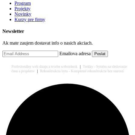
Program
Projekty
Novinky
Kurzy pre firmy
Newsletter
Ak mate zaujem dostavat info o nasich akciach.
Emailova adresa
Profesionálny web dizajn a tvorba webstránok
|
Trekky - Systém na sledovanie
času a projektov
|
Rekonštrukcia bytu - Kompletné rekonštrukcie bez starostí