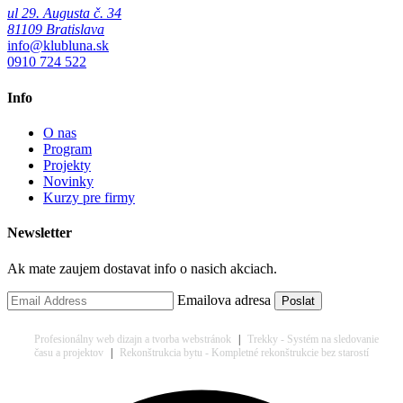
ul 29. Augusta č. 34
81109 Bratislava
info@klubluna.sk
0910 724 522
Info
O nas
Program
Projekty
Novinky
Kurzy pre firmy
Newsletter
Ak mate zaujem dostavat info o nasich akciach.
Emailova adresa
Profesionálny web dizajn a tvorba webstránok
|
Trekky - Systém na sledovanie
času a projektov
|
Rekonštrukcia bytu - Kompletné rekonštrukcie bez starostí