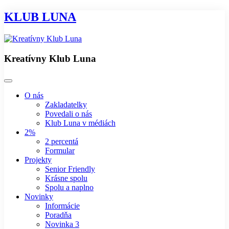
KLUB LUNA
Kreatívny Klub Luna
O nás
Zakladatelky
Povedali o nás
Klub Luna v médiách
2%
2 percentá
Formular
Projekty
Senior Friendly
Krásne spolu
Spolu a naplno
Novinky
Informácie
Poradňa
Novinka 3