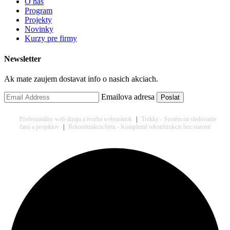
O nas
Program
Projekty
Novinky
Kurzy pre firmy
Newsletter
Ak mate zaujem dostavat info o nasich akciach.
Emailova adresa
Profesionálny web dizajn a tvorba webstránok
|
Trekky - Systém na sledovanie
času a projektov
|
Rekonštrukcia bytu - Kompletné rekonštrukcie bez starostí