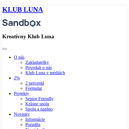
KLUB LUNA
Kreatívny Klub Luna
O nás
Zakladatelky
Povedali o nás
Klub Luna v médiách
2%
2 percentá
Formular
Projekty
Senior Friendly
Krásne spolu
Spolu a naplno
Novinky
Informácie
Poradňa