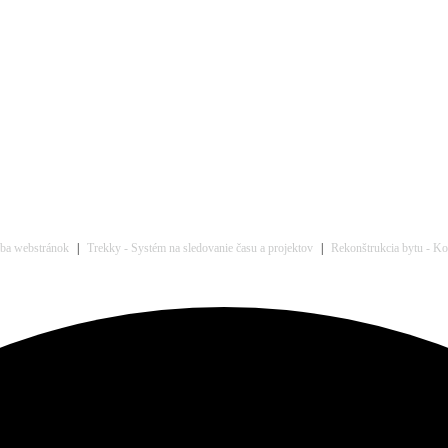
rba webstránok
|
Trekky - Systém na sledovanie času a projektov
|
Rekonštrukcia bytu - Kom