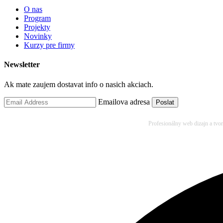
O nas
Program
Projekty
Novinky
Kurzy pre firmy
Newsletter
Ak mate zaujem dostavat info o nasich akciach.
Emailova adresa
Profesionálny web dizajn a tvo