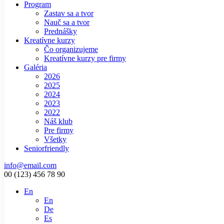
Program
Zastav sa a tvor
Nauč sa a tvor
Prednášky
Kreatívne kurzy
Čo organizujeme
Kreatívne kurzy pre firmy
Galéria
2026
2025
2024
2023
2022
Náš klub
Pre firmy
Všetky
Seniorfriendly
info@email.com
00 (123) 456 78 90
En
En
De
Es