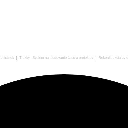
ebstránok
|
Trekky - Systém na sledovanie času a projektov
|
Rekonštrukcia bytu