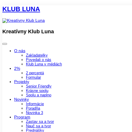
KLUB LUNA
Kreatívny Klub Luna
O nás
Zakladatelky
Povedali o nás
Klub Luna v médiách
2%
2 percentá
Formular
Projekty
Senior Friendly
Krásne spolu
Spolu a naplno
Novinky
Informácie
Poradňa
Novinka 3
Program
Zastav sa a tvor
Nauč sa a tvor
Prednášky