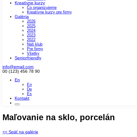
Kreatívne kurzy
Čo organizujeme
Kreatívne kurzy pre firmy
Galéria
2026
2025
2024
2023
2022
Náš klub
Pre firmy
Všetky
Seniorfriendly
info@email.com
00 (123) 456 78 90
En
En
De
Es
Kontakt
Maľovanie na sklo, porcelán
<< Späť na galérie