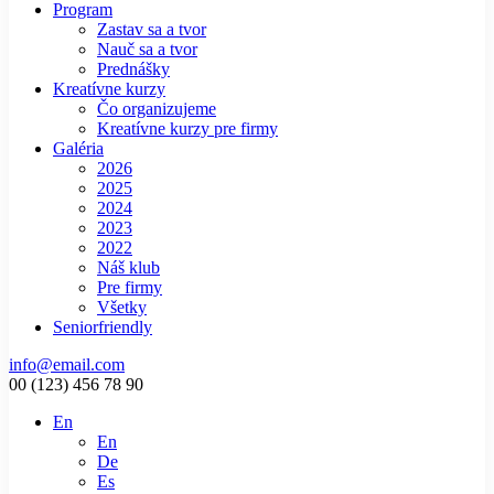
Program
Zastav sa a tvor
Nauč sa a tvor
Prednášky
Kreatívne kurzy
Čo organizujeme
Kreatívne kurzy pre firmy
Galéria
2026
2025
2024
2023
2022
Náš klub
Pre firmy
Všetky
Seniorfriendly
info@email.com
00 (123) 456 78 90
En
En
De
Es