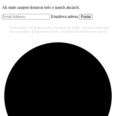
Ak mate zaujem dostavat info o nasich akciach.
Emailova adresa
Profesionálny web dizajn a tvorba webstránok
|
Trekky - Systém na sledovanie
času a projektov
|
Rekonštrukcia bytu - Kompletné rekonštrukcie bez starostí