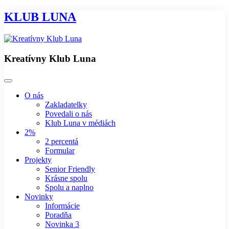
KLUB LUNA
Kreatívny Klub Luna
O nás
Zakladatelky
Povedali o nás
Klub Luna v médiách
2%
2 percentá
Formular
Projekty
Senior Friendly
Krásne spolu
Spolu a naplno
Novinky
Informácie
Poradňa
Novinka 3