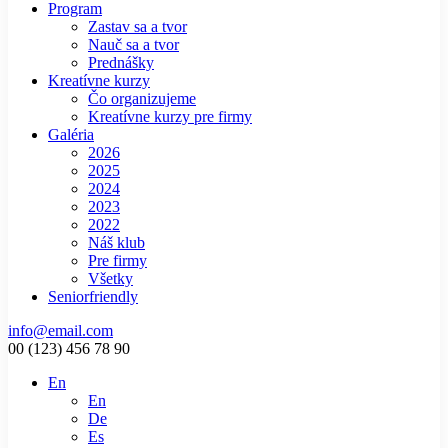
Program
Zastav sa a tvor
Nauč sa a tvor
Prednášky
Kreatívne kurzy
Čo organizujeme
Kreatívne kurzy pre firmy
Galéria
2026
2025
2024
2023
2022
Náš klub
Pre firmy
Všetky
Seniorfriendly
info@email.com
00 (123) 456 78 90
En
En
De
Es