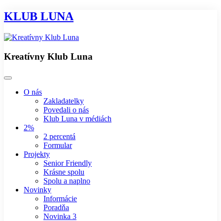
KLUB LUNA
Kreatívny Klub Luna
O nás
Zakladatelky
Povedali o nás
Klub Luna v médiách
2%
2 percentá
Formular
Projekty
Senior Friendly
Krásne spolu
Spolu a naplno
Novinky
Informácie
Poradňa
Novinka 3