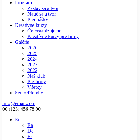
Program
Zastav sa a tvor
Nauč sa a tvor
Prednášky
Kreatívne kurzy
Čo organizujeme
Kreatívne kurzy pre firmy
Galéria
2026
2025
2024
2023
2022
Náš klub
Pre firmy
Všetky
Seniorfriendly
info@email.com
00 (123) 456 78 90
En
En
De
Es