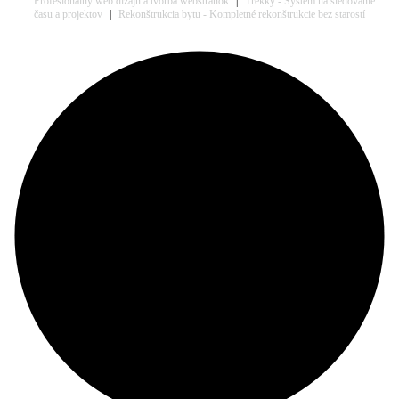
Profesionálny web dizajn a tvorba webstránok
|
Trekky - Systém na sledovanie
času a projektov
|
Rekonštrukcia bytu - Kompletné rekonštrukcie bez starostí