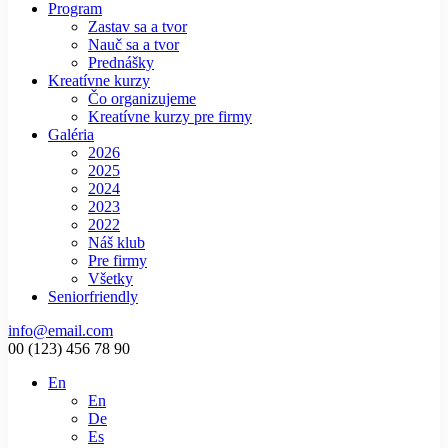
Program
Zastav sa a tvor
Nauč sa a tvor
Prednášky
Kreatívne kurzy
Čo organizujeme
Kreatívne kurzy pre firmy
Galéria
2026
2025
2024
2023
2022
Náš klub
Pre firmy
Všetky
Seniorfriendly
info@email.com
00 (123) 456 78 90
En
En
De
Es