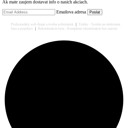
Ak mate zaujem dostavat info o nasich akciach.
Emailova adresa
Profesionálny web dizajn a tvorba webstránok
|
Trekky - Systém na sledovanie
času a projektov
|
Rekonštrukcia bytu - Kompletné rekonštrukcie bez starostí