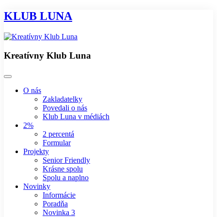
KLUB LUNA
Kreatívny Klub Luna
O nás
Zakladatelky
Povedali o nás
Klub Luna v médiách
2%
2 percentá
Formular
Projekty
Senior Friendly
Krásne spolu
Spolu a naplno
Novinky
Informácie
Poradňa
Novinka 3