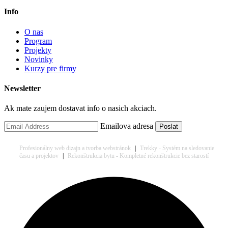
Info
O nas
Program
Projekty
Novinky
Kurzy pre firmy
Newsletter
Ak mate zaujem dostavat info o nasich akciach.
Emailova adresa
Profesionálny web dizajn a tvorba webstránok
|
Trekky - Systém na sledovanie
času a projektov
|
Rekonštrukcia bytu - Kompletné rekonštrukcie bez starostí