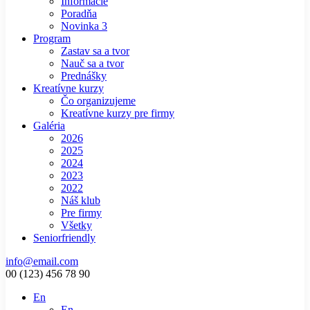
Informácie
Poradňa
Novinka 3
Program
Zastav sa a tvor
Nauč sa a tvor
Prednášky
Kreatívne kurzy
Čo organizujeme
Kreatívne kurzy pre firmy
Galéria
2026
2025
2024
2023
2022
Náš klub
Pre firmy
Všetky
Seniorfriendly
info@email.com
00 (123) 456 78 90
En
En