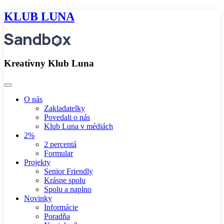
KLUB LUNA
Kreatívny Klub Luna
O nás
Zakladatelky
Povedali o nás
Klub Luna v médiách
2%
2 percentá
Formular
Projekty
Senior Friendly
Krásne spolu
Spolu a naplno
Novinky
Informácie
Poradňa