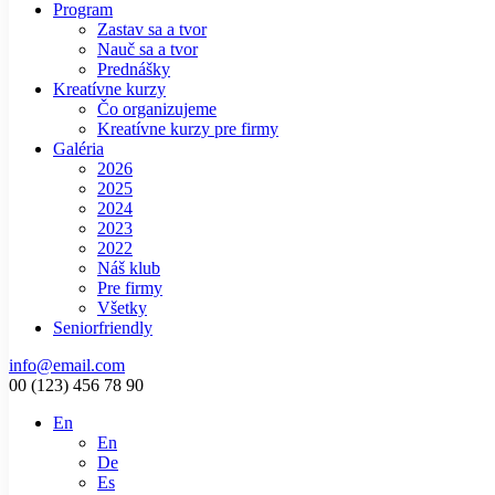
Program
Zastav sa a tvor
Nauč sa a tvor
Prednášky
Kreatívne kurzy
Čo organizujeme
Kreatívne kurzy pre firmy
Galéria
2026
2025
2024
2023
2022
Náš klub
Pre firmy
Všetky
Seniorfriendly
info@email.com
00 (123) 456 78 90
En
En
De
Es