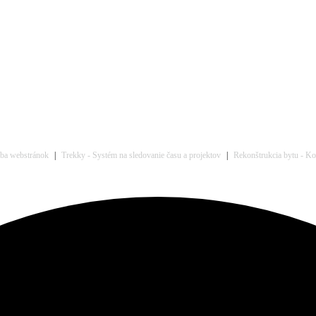
rba webstránok
|
Trekky - Systém na sledovanie času a projektov
|
Rekonštrukcia bytu - Kom