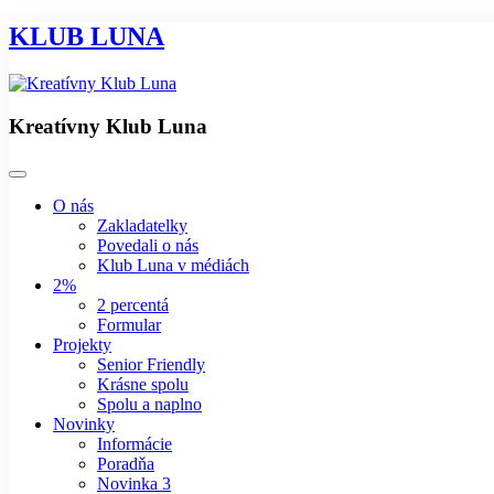
KLUB LUNA
Kreatívny Klub Luna
O nás
Zakladatelky
Povedali o nás
Klub Luna v médiách
2%
2 percentá
Formular
Projekty
Senior Friendly
Krásne spolu
Spolu a naplno
Novinky
Informácie
Poradňa
Novinka 3