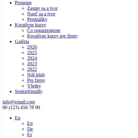
Program
Zastav sa a tvor
Nauč sa a tvor
Prednášky
Kreatívne kurzy
Čo organizujeme
Kreatívne kurzy pre firmy
Galéria
2026
2025
2024
2023
2022
Náš klub
Pre firmy
Všetky
Seniorfriendly
info@email.com
00 (123) 456 78 90
En
En
De
Es