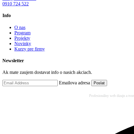
0910 724 522
Info
O nas
Program
Projekty
Novinky
Kurzy pre firmy
Newsletter
Ak mate zaujem dostavat info o nasich akciach.
Emailova adresa
Profesionálny web dizajn a tvo