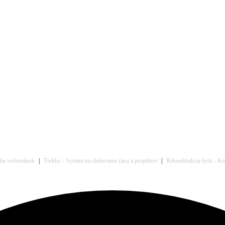
rba webstránok
|
Trekky - Systém na sledovanie času a projektov
|
Rekonštrukcia bytu - Kom