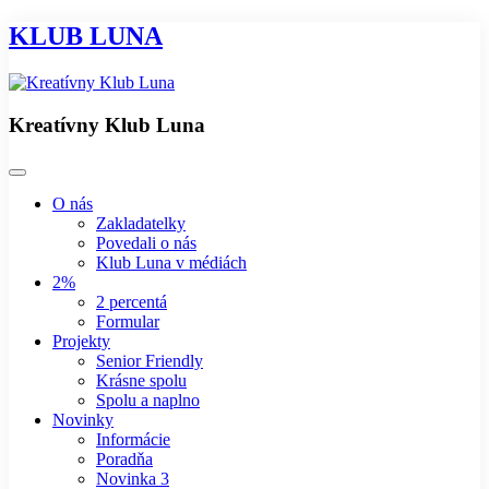
KLUB LUNA
Kreatívny Klub Luna
O nás
Zakladatelky
Povedali o nás
Klub Luna v médiách
2%
2 percentá
Formular
Projekty
Senior Friendly
Krásne spolu
Spolu a naplno
Novinky
Informácie
Poradňa
Novinka 3