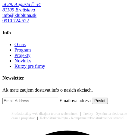
ul 29. Augusta č. 34
81109 Bratislava
info@klubluna.sk
0910 724 522
Info
O nas
Program
Projekty
Novinky
Kurzy pre firmy
Newsletter
Ak mate zaujem dostavat info o nasich akciach.
Emailova adresa
Profesionálny web dizajn a tvorba webstránok
|
Trekky - Systém na sledovanie
času a projektov
|
Rekonštrukcia bytu - Kompletné rekonštrukcie bez starostí