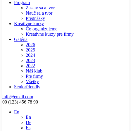
Program
Zastav sa a tvor
Nauč sa a tvor
Prednášky
Kreatívne kurzy
Čo organizujeme
Kreatívne kurzy pre firmy
Galéria
2026
2025
2024
2023
2022
Náš klub
Pre firmy
Všetky
Seniorfriendly
info@email.com
00 (123) 456 78 90
En
En
De
Es