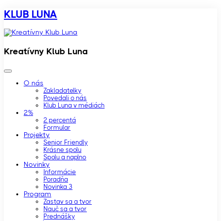
KLUB LUNA
Kreatívny Klub Luna
O nás
Zakladatelky
Povedali o nás
Klub Luna v médiách
2%
2 percentá
Formular
Projekty
Senior Friendly
Krásne spolu
Spolu a naplno
Novinky
Informácie
Poradňa
Novinka 3
Program
Zastav sa a tvor
Nauč sa a tvor
Prednášky