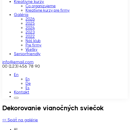
Kreatívne kurzy
Čo organizujeme
Kreatívne kurzy pre firmy
Galéria
2026
2025
2024
2023
2022
Náš klub
Pre firmy
Všetky
Seniorfriendly
info@email.com
00 (123) 456 78 90
En
En
De
Es
Kontakt
Dekorovanie vianočných sviečok
<< Späť na galérie
All