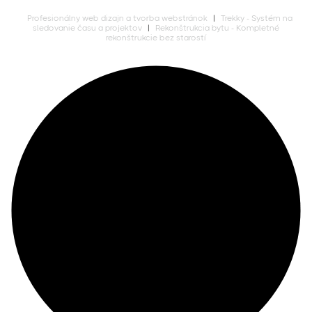
Profesionálny web dizajn a tvorba webstránok
|
Trekky - Systém na
sledovanie času a projektov
|
Rekonštrukcia bytu - Kompletné
rekonštrukcie bez starostí