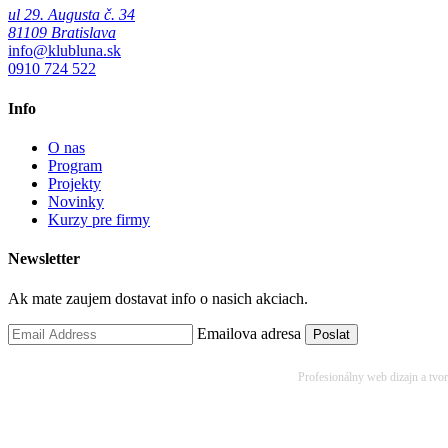
ul 29. Augusta č. 34
81109 Bratislava
info@klubluna.sk
0910 724 522
Info
O nas
Program
Projekty
Novinky
Kurzy pre firmy
Newsletter
Ak mate zaujem dostavat info o nasich akciach.
Emailova adresa
Profesionálny web dizajn a tvo