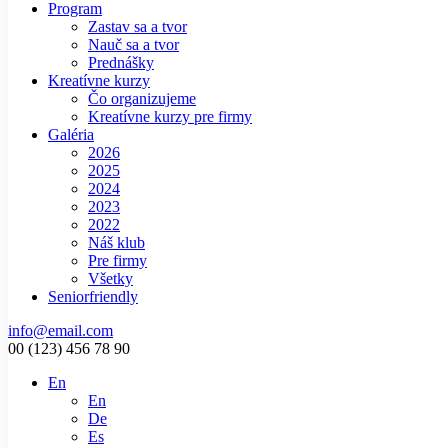
Program
Zastav sa a tvor
Nauč sa a tvor
Prednášky
Kreatívne kurzy
Čo organizujeme
Kreatívne kurzy pre firmy
Galéria
2026
2025
2024
2023
2022
Náš klub
Pre firmy
Všetky
Seniorfriendly
info@email.com
00 (123) 456 78 90
En
En
De
Es