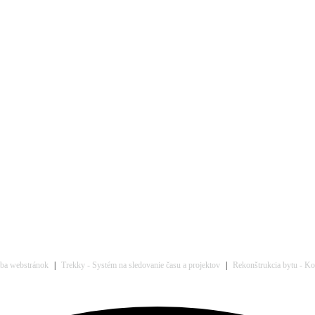
rba webstránok
|
Trekky - Systém na sledovanie času a projektov
|
Rekonštrukcia bytu - Kom