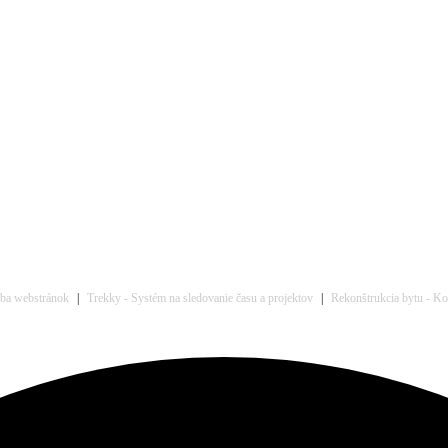
rba webstránok
|
Trekky - Systém na sledovanie času a projektov
|
Rekonštrukcia bytu - Kom